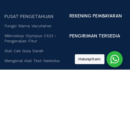
REKENING PEMBAYARAN
PUSAT PENGETAHUAN
Fungsi Warna Vacutainer
PENGIRIMAN TERSEDIA
Mikroskop Olympus CX23 :
Pengenalan Fitur
Alat Cek Gula Darah
Hubungi Kami
Mengenal Alat Test Narkoba
HUBUNGI KAMI
PT Setia Andalan Sukses
Ruko Pepiland B08-09, Pepelegi, Waru, Sidoarjo.
(031) 8558-2102 WA :